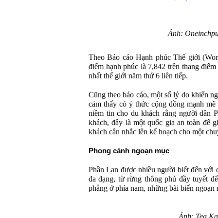
Ảnh: Oneinchpu
Theo Báo cáo Hạnh phúc Thế giới (Worl
điểm hạnh phúc là 7,842 trên thang điểm
nhất thế giới năm thứ 6 liên tiếp.
Cũng theo báo cáo, một số lý do khiến ng
cảm thấy có ý thức cộng đồng mạnh mẽ v
niềm tin cho du khách rằng người dân Ph
khách, đây là một quốc gia an toàn để g
khách cân nhắc lên kế hoạch cho một chu
Phong cảnh ngoạn mục
Phần Lan được nhiều người biết đến với c
đa dạng, từ rừng thông phủ đầy tuyết đ
phẳng ở phía nam, những bãi biển ngoạn 
Ảnh: Tea Ka