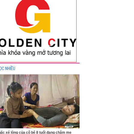
ỌC NHIỀU
nấc xé lòng của cô bé 8 tuổi đang chăm mẹ