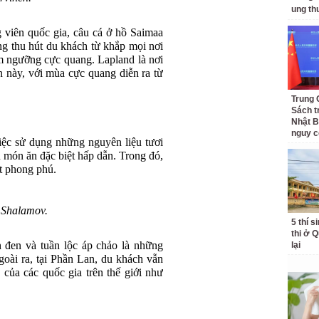
ung th
viên quốc gia, câu cá ở hồ Saimaa
ộng thu hút du khách từ khắp mọi nơi
êm ngưỡng cực quang. Lapland là nơi
n này, với mùa cực quang diễn ra từ
Trung 
Sách t
Nhật B
nguy c
iệc sử dụng những nguyên liệu tươi
 món ăn đặc biệt hấp dẫn. Trong đó,
ất phong phú.
 Shalamov.
5 thí s
thi ở 
 đen và tuần lộc áp chảo là những
lại
oài ra, tại Phần Lan, du khách vẫn
 của các quốc gia trên thế giới như