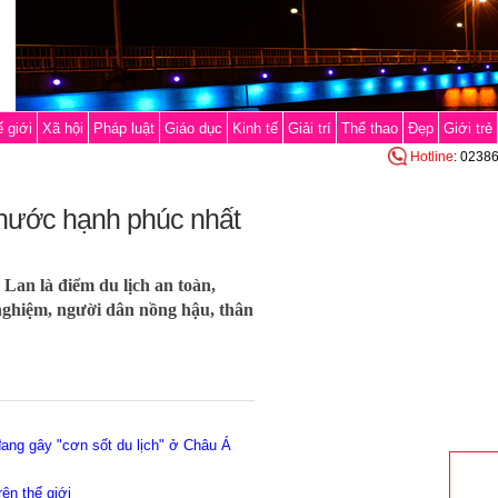
 giới
Xã hội
Pháp luật
Giáo dục
Kinh tế
Giải trí
Thể thao
Đẹp
Giới trẻ
Hotline
: 0238
 nước hạnh phúc nhất
Lan là điểm du lịch an toàn,
 nghiệm, người dân nồng hậu, thân
đang gây "cơn sốt du lịch" ở Châu Á
ên thế giới