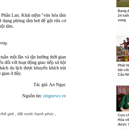
Đang đ
a Phần Lan. Khái niệm "văn hóa tắm
24 tuổi
sử dụng phòng tắm hơi để gột rửa cơ
vong
nội tâm.
vog.
uần một lần và tận hưởng thời gian
ếu đối với hoạt động giao tiếp xã hội
Phát h
ách du lịch được khuyến khích trải
hài cốt
 gian ở đây.
Câu Nh
Tác giả: An Ngọc
Nguồn tin:
zingnews.vn
thế giới
,
đất nước hạnh phúc
,
Cựu ch
Hóa vẽ
được 1