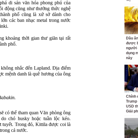
phá di sản văn hóa phong phú của
ôi động cũng như thưởng thức nghệ
 thành phố cũng là xứ sở dành cho
 lớn các ban nhạc metal trong nước
inki.
g khoảng thời gian thư giãn tại rất
Dầu ăn
được b
hành phố.
người 
dụng m
này
ể không nhắc đến Lapland. Địa điểm
được mệnh danh là quê hương của ông
Chính 
abakin.
Trump 
USD th
Giải p
 sẽ có thể tham quan Văn phòng ông
t do chó husky hoặc tuần lộc kéo.
 tuyết. Trong đó, Kittila được coi là
 trong cả nước.