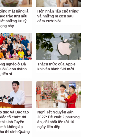
ông mặt bằng lá
Hôn nhân 'lấp chỗ trống'
theo trào lưu nếu
và những bi kịch sau
iết những lưu ý
đám cưới vội
rọng này
ồng nghèo ở Đà
Thách thức của Apple
uôi 8 con thành
khi vận hành Siri mới
 tiến sĩ
o dục và Đào tạo
Nghỉ Tết Nguyên đán
 việc tổ chức thi
2027: Đề xuất 2 phương
 thí sinh Tuyên
án, dài nhất lên tới 10
 mà không áp
ngày liên tiếp
ho thí sinh Quảng