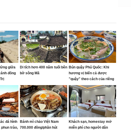
đứng giữa
Di tích hơn 400 năm tuổi bên
Bún quậy Phú Quốc: Khi
cánh đồng
bờ sông Mã
hương vị biển cả được
Trị
"quậy" theo cách của riêng
bạn
tác đá hình
Bánh mì chảo Việt Nam
Khách sạn, homestay mở
 phun trào,
700.000 đồng/phần hút
miễn phí cho người dân