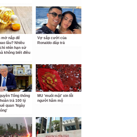
 mở nắp để
Vợ sắp cưới của
ao lâu? Nhiều
Ronaldo đáp trả
chỉ nhìn hạn sử
à không biết điều
quyền Tổng thống
MU 'muối mặt' xin lỗi
hoàn trả 100 tỷ
người hâm mộ
uế quan 'Ngày
hóng'