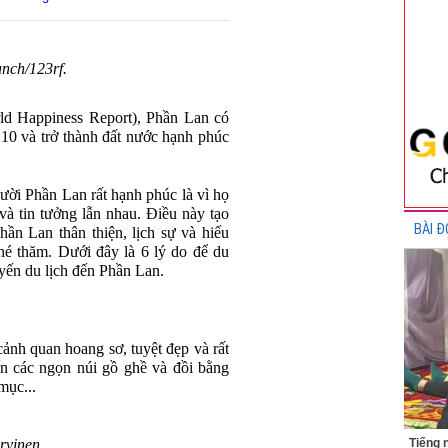
nch/123rf.
d Happiness Report), Phần Lan có
 10 và trở thành đất nước hạnh phúc
ười Phần Lan rất hạnh phúc là vì họ
à tin tưởng lẫn nhau. Điều này tạo
BÀI Đ
ần Lan thân thiện, lịch sự và hiếu
hé thăm. Dưới đây là 6 lý do để du
yến du lịch đến Phần Lan.
ảnh quan hoang sơ, tuyệt đẹp và rất
ến các ngọn núi gồ ghề và đồi bằng
mục...
rvinen.
Tiếng 