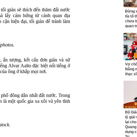
tối giản sẽ thích đến thăm đất nước
Đừng x
à lấy cảm hứng từ cảnh quan địa
tía tô 
cận hiện đại, tối giản để tránh làm
chưa b
quan t
photos.
ấn tượng, kết cấu đơn giản và sử
Vợ ch
iếng Alvar Aalto đặc biệt nổi tiếng ở
Nẵng n
 của ông ở khắp mọi nơi.
thạc sĩ,
h phố đông dân nhất đất nước. Trong
 là một quốc gia xa xôi và yên tĩnh
Bộ Giá
lý giải
lại cho
stock.
Quang
dụng c
Trị