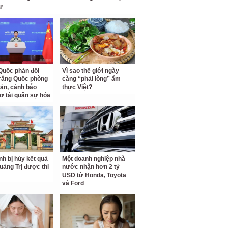
ư
Quốc phản đối
Vì sao thế giới ngày
rắng Quốc phòng
càng “phải lòng” ẩm
ản, cảnh báo
thực Việt?
ơ tái quân sự hóa
inh bị hủy kết quả
Một doanh nghiệp nhà
Quảng Trị được thi
nước nhận hơn 2 tỷ
USD từ Honda, Toyota
và Ford