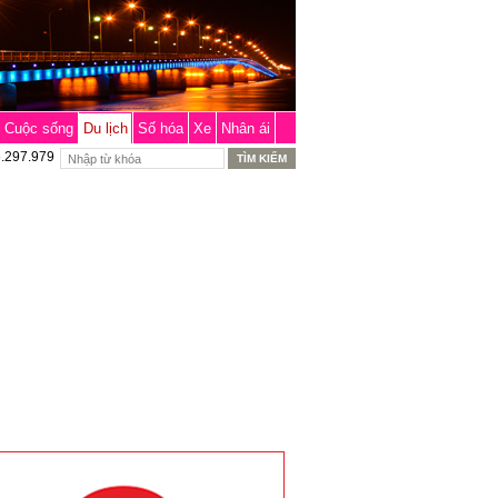
Cuộc sống
Du lịch
Số hóa
Xe
Nhân ái
6.297.979