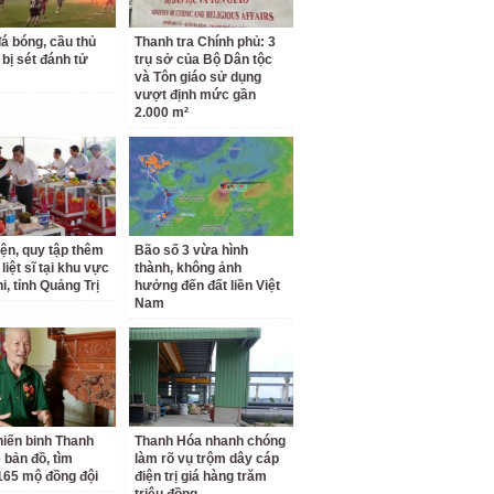
á bóng, cầu thủ
Thanh tra Chính phủ: 3
 bị sét đánh tử
trụ sở của Bộ Dân tộc
và Tôn giáo sử dụng
vượt định mức gần
2.000 m²
iện, quy tập thêm
Bão số 3 vừa hình
 liệt sĩ tại khu vực
thành, không ảnh
i, tỉnh Quảng Trị
hưởng đến đất liền Việt
Nam
iến binh Thanh
Thanh Hóa nhanh chóng
 bản đồ, tìm
làm rõ vụ trộm dây cáp
65 mộ đồng đội
điện trị giá hàng trăm