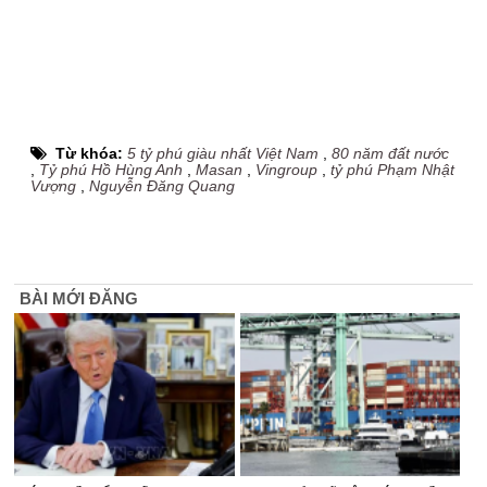
Từ khóa:
5 tỷ phú giàu nhất Việt Nam
,
80 năm đất nước
,
Tỷ phú Hồ Hùng Anh
,
Masan
,
Vingroup
,
tỷ phú Phạm Nhật
Vượng
,
Nguyễn Đăng Quang
BÀI MỚI ĐĂNG