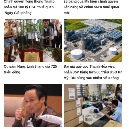
Chính quyền Tổng thống Trump
25 bang của Mỹ kiện chính quyền
hoàn trả 100 tỷ USD thuế quan
liên bang về chính sách thuế quan
'Ngày Giải phóng'
mới
Củ sâm Ngọc Linh 9 lạng giá 725
Đại gia quê gốc Thanh Hóa vừa
triệu đồng
nhận đơn hàng hơn 60 triệu USD từ
Mỹ: DN đứng sau nhiều siêu công
trình thế giới, từ World Cup đến mái
vòm thép lớn nhất hành tinh