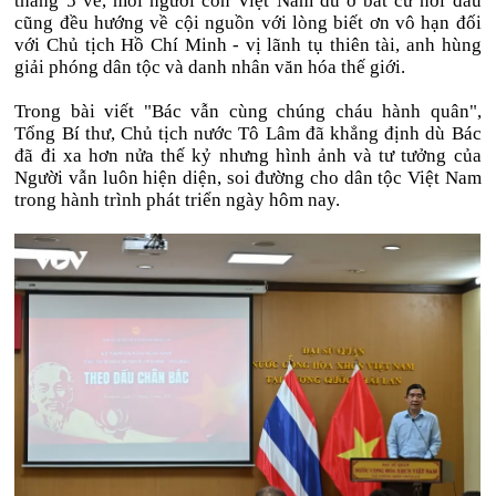
tháng 5 về, mỗi người con Việt Nam dù ở bất cứ nơi đâu
cũng đều hướng về cội nguồn với lòng biết ơn vô hạn đối
với Chủ tịch Hồ Chí Minh - vị lãnh tụ thiên tài, anh hùng
giải phóng dân tộc và danh nhân văn hóa thế giới.
Trong bài viết "Bác vẫn cùng chúng cháu hành quân",
Tổng Bí thư, Chủ tịch nước Tô Lâm đã khẳng định dù Bác
đã đi xa hơn nửa thế kỷ nhưng hình ảnh và tư tưởng của
Người vẫn luôn hiện diện, soi đường cho dân tộc Việt Nam
trong hành trình phát triển ngày hôm nay.